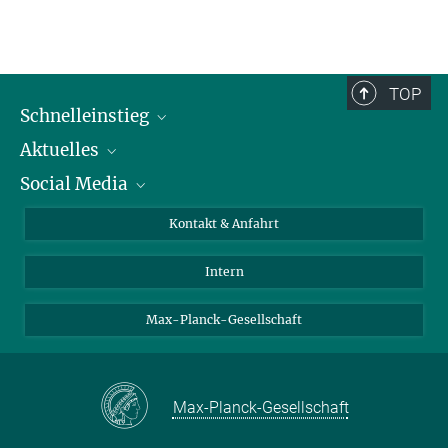
TOP
Schnelleinstieg
Aktuelles
Personen
Social Media
Pressebereich
Stellenangebote
Studienteilnahme
Veranstaltungen
Bluesky
Kontakt & Anfahrt
X
Intern
LinkedIn
Youtube
Max-Planck-Gesellschaft
Max-Planck-Gesellschaft