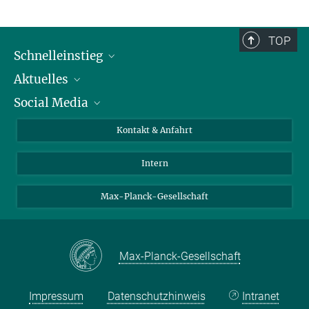
TOP
Schnelleinstieg
Aktuelles
Personen
Social Media
Pressebereich
Stellenangebote
Studienteilnahme
Veranstaltungen
Bluesky
Kontakt & Anfahrt
X
Intern
LinkedIn
Youtube
Max-Planck-Gesellschaft
Max-Planck-Gesellschaft
Impressum
Datenschutzhinweis
Intranet