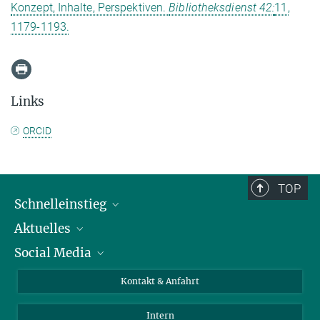
Konzept, Inhalte, Perspektiven.
Bibliotheksdienst 42:
11,
1179-1193.
Links
ORCID
TOP
Schnelleinstieg
Aktuelles
Personen
Social Media
Pressebereich
Stellenangebote
Studienteilnahme
Veranstaltungen
Bluesky
Kontakt & Anfahrt
X
Intern