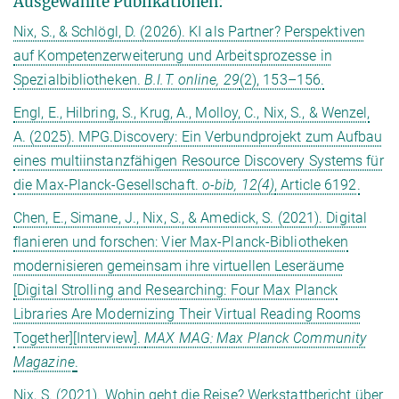
Ausgewählte Publikationen:
Nix, S., & Schlögl, D. (2026). KI als Partner? Perspektiven
auf Kompetenzerweiterung und Arbeitsprozesse in
Spezialbibliotheken.
B.I.T. online, 29
(2), 153–156.
Engl, E., Hilbring, S., Krug, A., Molloy, C., Nix, S., & Wenzel,
A. (2025). MPG.Discovery: Ein Verbundprojekt zum Aufbau
eines multiinstanzfähigen Resource Discovery Systems für
die Max-Planck-Gesellschaft.
o-bib, 12(4)
, Article 6192.
Chen, E., Simane, J., Nix, S., & Amedick, S. (2021). Digital
flanieren und forschen: Vier Max-Planck-Bibliotheken
modernisieren gemeinsam ihre virtuellen Leseräume
[Digital Strolling and Researching: Four Max Planck
Libraries Are Modernizing Their Virtual Reading Rooms
Together][Interview].
MAX MAG: Max Planck Community
Magazine
.
Nix, S. (2021). Wohin geht die Reise? Werkstattbericht über