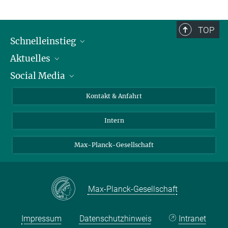
TOP
Schnelleinstieg
Aktuelles
Personen
Social Media
Pressebereich
Stellenangebote
Studienteilnahme
Veranstaltungen
Bluesky
Kontakt & Anfahrt
X
Intern
LinkedIn
Youtube
Max-Planck-Gesellschaft
Max-Planck-Gesellschaft
Impressum
Datenschutzhinweis
Intranet