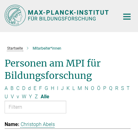
Hauptinhalt
Startseite
Mitarbeiter*innen
Personen am MPI für
Bildungsforschung
A
B
C
D
d
E
F
G
H
I
J
K
L
M
N
O
Ö
P
Q
R
S
T
U
V
v
W
Y
Z
Alle
Christoph Abels