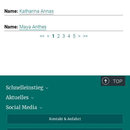
Katharina Annas
Maya Anthes
<<
<
1
2
3
4
5
>
>>
TOP
Schnelleinstieg
Aktuelles
Personen
Social Media
Pressebereich
Stellenangebote
Studienteilnahme
Veranstaltungen
Bluesky
Kontakt & Anfahrt
X