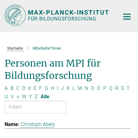
Hauptinhalt
Startseite
Mitarbeiter*innen
Personen am MPI für
Bildungsforschung
A
B
C
D
d
E
F
G
H
I
J
K
L
M
N
O
Ö
P
Q
R
S
T
U
V
v
W
Y
Z
Alle
Christoph Abels