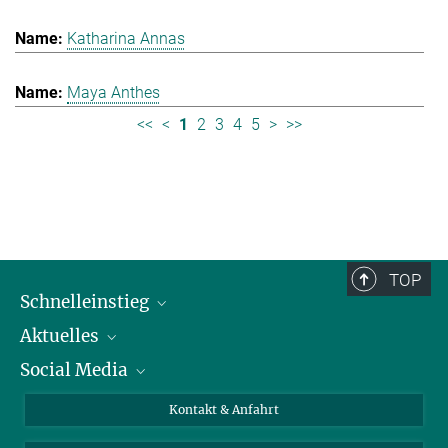
Katharina Annas
Maya Anthes
<<
<
1
2
3
4
5
>
>>
TOP
Schnelleinstieg
Aktuelles
Personen
Social Media
Pressebereich
Stellenangebote
Studienteilnahme
Veranstaltungen
Bluesky
Kontakt & Anfahrt
X