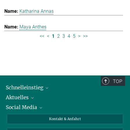
Katharina Annas
Maya Anthes
<<
<
1
2
3
4
5
>
>>
TOP
Schnelleinstieg
Aktuelles
Personen
Social Media
Pressebereich
Stellenangebote
Studienteilnahme
Veranstaltungen
Bluesky
Kontakt & Anfahrt
X