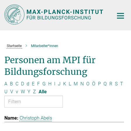
Hauptinhalt
Startseite
Mitarbeiter*innen
Personen am MPI für
Bildungsforschung
A
B
C
D
d
E
F
G
H
I
J
K
L
M
N
O
Ö
P
Q
R
S
T
U
V
v
W
Y
Z
Alle
Christoph Abels