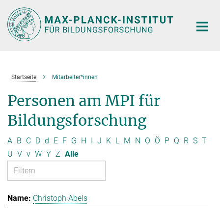
Hauptinhalt
Startseite
Mitarbeiter*innen
Personen am MPI für
Bildungsforschung
A
B
C
D
d
E
F
G
H
I
J
K
L
M
N
O
Ö
P
Q
R
S
T
U
V
v
W
Y
Z
Alle
Christoph Abels