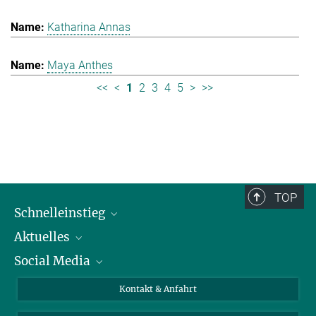
Katharina Annas
Maya Anthes
<<
<
1
2
3
4
5
>
>>
TOP
Schnelleinstieg
Aktuelles
Personen
Social Media
Pressebereich
Stellenangebote
Studienteilnahme
Veranstaltungen
Bluesky
Kontakt & Anfahrt
X