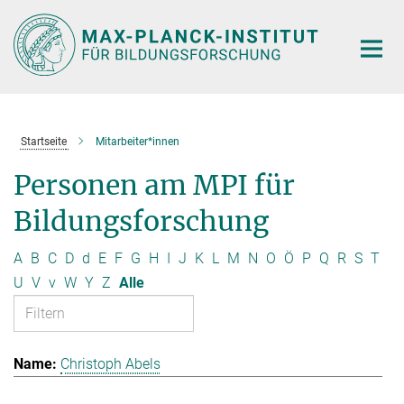
Hauptinhalt
Startseite
Mitarbeiter*innen
Personen am MPI für
Bildungsforschung
A
B
C
D
d
E
F
G
H
I
J
K
L
M
N
O
Ö
P
Q
R
S
T
U
V
v
W
Y
Z
Alle
Christoph Abels