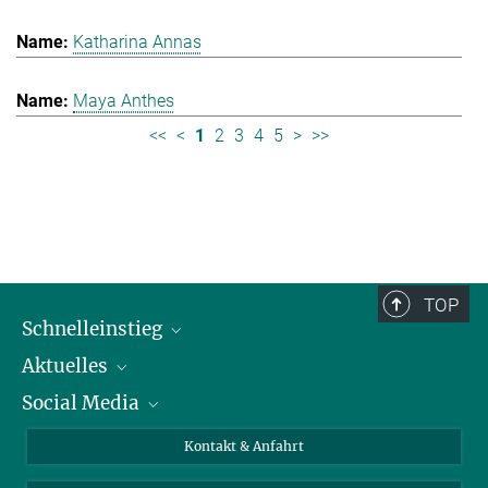
Katharina Annas
Maya Anthes
<<
<
1
2
3
4
5
>
>>
TOP
Schnelleinstieg
Aktuelles
Personen
Social Media
Pressebereich
Stellenangebote
Studienteilnahme
Veranstaltungen
Bluesky
Kontakt & Anfahrt
X