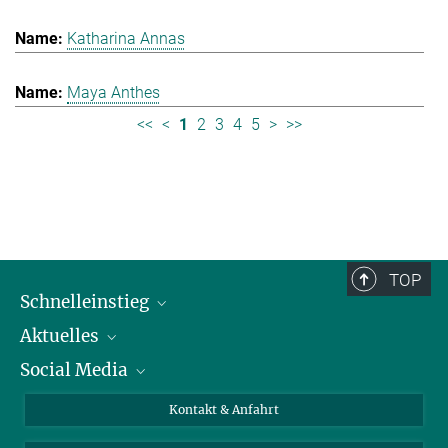
Katharina Annas
Maya Anthes
<<
<
1
2
3
4
5
>
>>
TOP
Schnelleinstieg
Aktuelles
Personen
Social Media
Pressebereich
Stellenangebote
Studienteilnahme
Veranstaltungen
Bluesky
Kontakt & Anfahrt
X