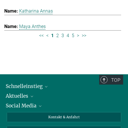
Katharina Annas
Maya Anthes
<<
<
1
2
3
4
5
>
>>
TOP
Schnelleinstieg
Aktuelles
Personen
Social Media
Pressebereich
Stellenangebote
Studienteilnahme
Veranstaltungen
Bluesky
Kontakt & Anfahrt
X