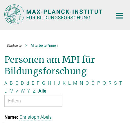
Hauptinhalt
Startseite
Mitarbeiter*innen
Personen am MPI für
Bildungsforschung
A
B
C
D
d
E
F
G
H
I
J
K
L
M
N
O
Ö
P
Q
R
S
T
U
V
v
W
Y
Z
Alle
Christoph Abels