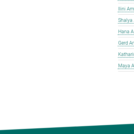
Ilini A
Shalya
Hana A
Gerd A
Kathar
Maya A