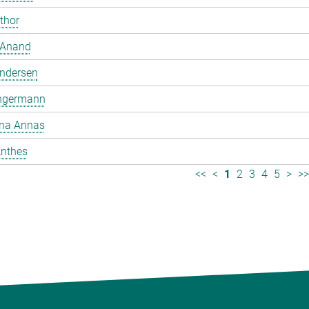
mthor
 Anand
ndersen
ngermann
ina Annas
nthes
<<
<
1
2
3
4
5
>
>