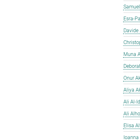
Samuel
Esra-Pa
Davide
Christo
Muna A
Debora
Onur A
Aliya A
Ali Al-Id
Ali Alh
Elisa A
Ioanna