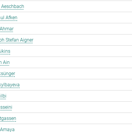
 Aeschbach
ul Afken
 Ahmar
ph Stefan Aigner
ikins
h Ain
ksünger
kylbayeva
ilbi
osseini
ltgassen
 Amaya