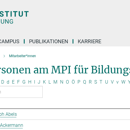
CAMPUS
PUBLIKATIONEN
KARRIERE
Mitarbeiter*innen
rsonen am MPI für Bildung
D
d
E
F
G
H
I
J
K
L
M
N
O
Ö
P
Q
R
S
T
U
V
v
W
ph Abels
 Ackermann