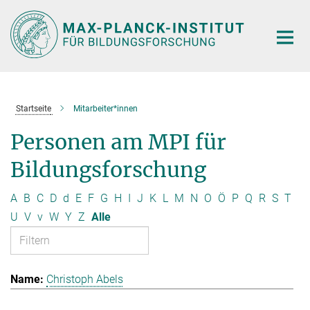
Hauptinhalt
Startseite
Mitarbeiter*innen
Personen am MPI für
Bildungsforschung
A
B
C
D
d
E
F
G
H
I
J
K
L
M
N
O
Ö
P
Q
R
S
T
U
V
v
W
Y
Z
Alle
Christoph Abels