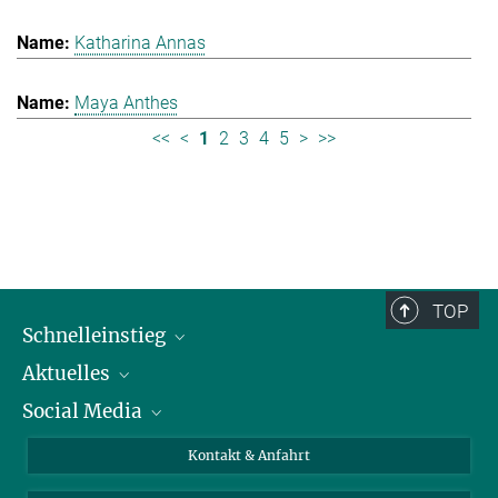
Katharina Annas
Maya Anthes
<<
<
1
2
3
4
5
>
>>
TOP
Schnelleinstieg
Aktuelles
Personen
Social Media
Pressebereich
Stellenangebote
Studienteilnahme
Veranstaltungen
Bluesky
Kontakt & Anfahrt
X