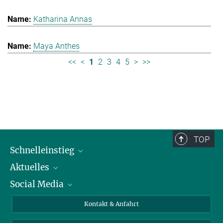
Katharina Annas
Maya Anthes
<<
<
1
2
3
4
5
>
>>
TOP
Schnelleinstieg
Aktuelles
Personen
Social Media
Pressebereich
Stellenangebote
Studienteilnahme
Veranstaltungen
Bluesky
Kontakt & Anfahrt
X