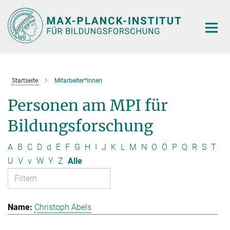
Hauptinhalt
Startseite
Mitarbeiter*innen
Personen am MPI für
Bildungsforschung
A
B
C
D
d
E
F
G
H
I
J
K
L
M
N
O
Ö
P
Q
R
S
T
U
V
v
W
Y
Z
Alle
Christoph Abels