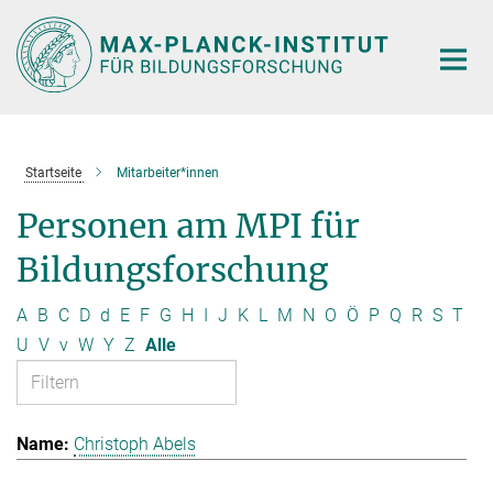
Hauptinhalt
Startseite
Mitarbeiter*innen
Personen am MPI für
Bildungsforschung
A
B
C
D
d
E
F
G
H
I
J
K
L
M
N
O
Ö
P
Q
R
S
T
U
V
v
W
Y
Z
Alle
Christoph Abels