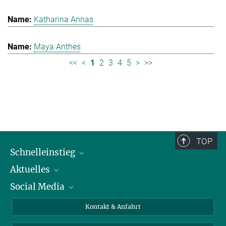
Katharina Annas
Maya Anthes
<<
<
1
2
3
4
5
>
>>
TOP
Schnelleinstieg
Aktuelles
Personen
Social Media
Pressebereich
Stellenangebote
Studienteilnahme
Veranstaltungen
Bluesky
Kontakt & Anfahrt
X