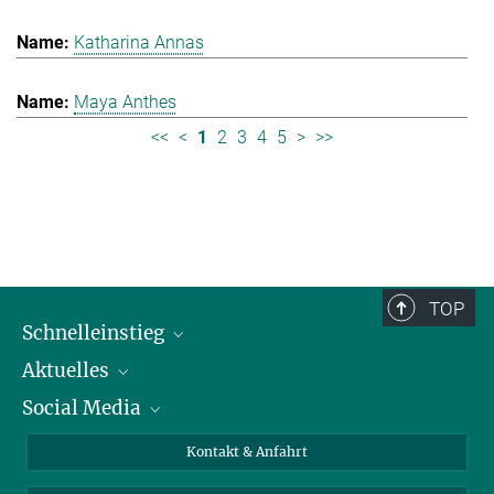
Katharina Annas
Maya Anthes
<<
<
1
2
3
4
5
>
>>
TOP
Schnelleinstieg
Aktuelles
Personen
Social Media
Pressebereich
Stellenangebote
Studienteilnahme
Veranstaltungen
Bluesky
Kontakt & Anfahrt
X