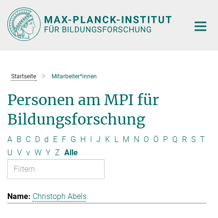
Hauptinhalt
Startseite
Mitarbeiter*innen
Personen am MPI für
Bildungsforschung
A
B
C
D
d
E
F
G
H
I
J
K
L
M
N
O
Ö
P
Q
R
S
T
U
V
v
W
Y
Z
Alle
Christoph Abels