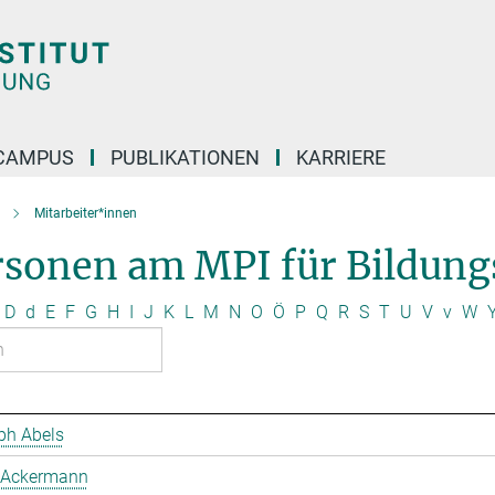
CAMPUS
PUBLIKATIONEN
KARRIERE
Mitarbeiter*innen
rsonen am MPI für Bildung
D
d
E
F
G
H
I
J
K
L
M
N
O
Ö
P
Q
R
S
T
U
V
v
W
ph Abels
 Ackermann