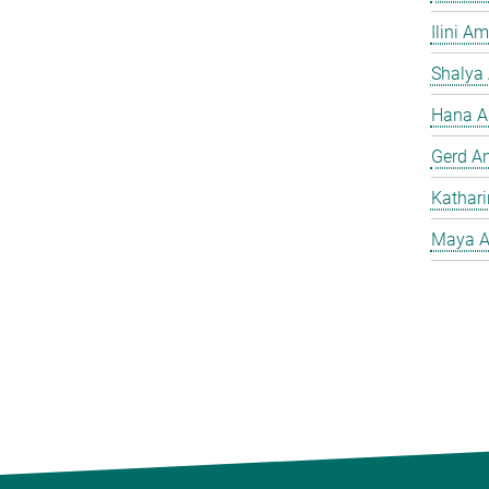
Ilini A
Shalya
Hana A
Gerd A
Kathar
Maya A