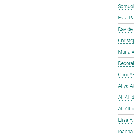
Samuel
Esra-Pa
Davide
Christo
Muna A
Debora
Onur A
Aliya A
Ali Al-Id
Ali Alh
Elisa A
Ioanna