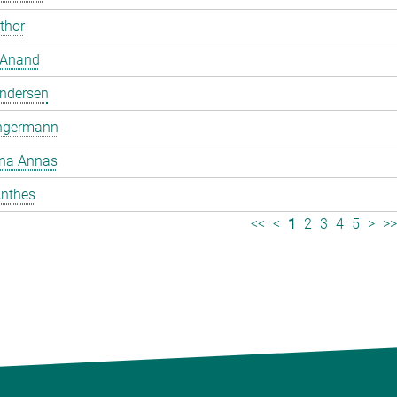
mthor
 Anand
ndersen
ngermann
ina Annas
nthes
<<
<
1
2
3
4
5
>
>