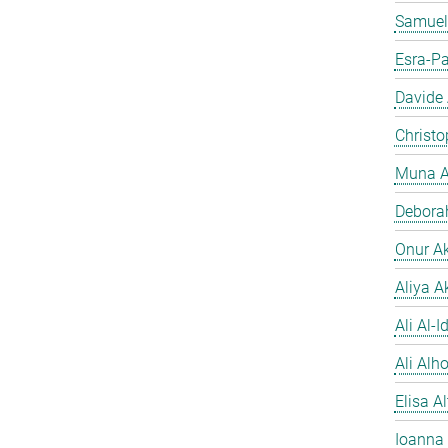
Samuel
Esra-Pa
Davide
Christo
Muna A
Debora
Onur A
Aliya A
Ali Al-Id
Ali Alh
Elisa A
Ioanna