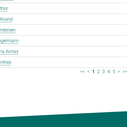
mthor
 Anand
ndersen
ngermann
ina Annas
nthes
<<
<
1
2
3
4
5
>
>