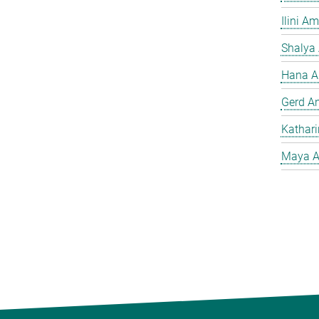
Ilini A
Shalya
Hana A
Gerd A
Kathar
Maya A