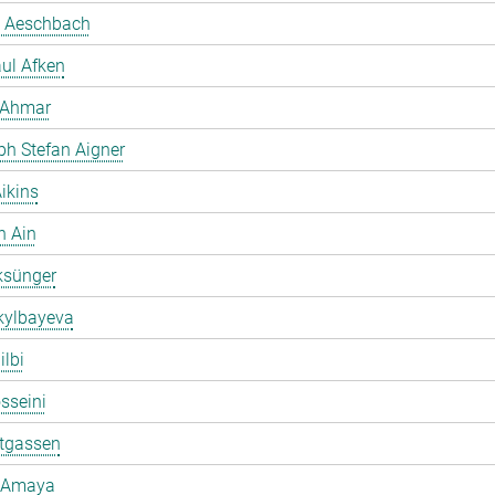
 Aeschbach
ul Afken
 Ahmar
ph Stefan Aigner
ikins
h Ain
ksünger
kylbayeva
ilbi
osseini
ltgassen
 Amaya