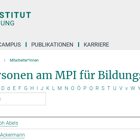
CAMPUS
PUBLIKATIONEN
KARRIERE
Mitarbeiter*innen
rsonen am MPI für Bildung
D
d
E
F
G
H
I
J
K
L
M
N
O
Ö
P
Q
R
S
T
U
V
v
W
ph Abels
 Ackermann