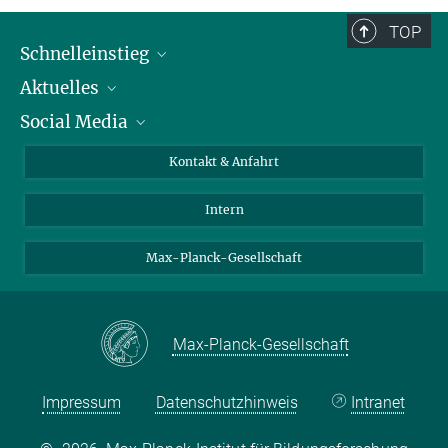
TOP
Schnelleinstieg
Aktuelles
Personen
Social Media
Pressebereich
Stellenangebote
Studienteilnahme
Veranstaltungen
Bluesky
Kontakt & Anfahrt
X
Intern
LinkedIn
Youtube
Max-Planck-Gesellschaft
Max-Planck-Gesellschaft
Impressum
Datenschutzhinweis
Intranet