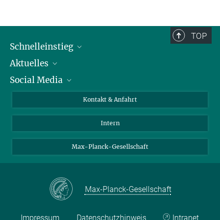
TOP
Schnelleinstieg
Aktuelles
Personen
Social Media
Pressebereich
Stellenangebote
Studienteilnahme
Veranstaltungen
Bluesky
Kontakt & Anfahrt
X
Intern
LinkedIn
Youtube
Max-Planck-Gesellschaft
Max-Planck-Gesellschaft
Impressum
Datenschutzhinweis
Intranet