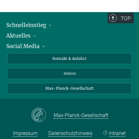
TOP
Schnelleinstieg
Aktuelles
Personen
Social Media
Pressebereich
Stellenangebote
Studienteilnahme
Veranstaltungen
Bluesky
Kontakt & Anfahrt
X
Intern
LinkedIn
Youtube
Max-Planck-Gesellschaft
Max-Planck-Gesellschaft
Impressum
Datenschutzhinweis
Intranet