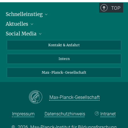
TOP
Schnelleinstieg
Aktuelles
Personen
Social Media
Pressebereich
Stellenangebote
Studienteilnahme
Veranstaltungen
Bluesky
Kontakt & Anfahrt
X
Intern
LinkedIn
Youtube
Max-Planck-Gesellschaft
Max-Planck-Gesellschaft
Impressum
Datenschutzhinweis
Intranet
©
2026, Max-Planck-Institut für Bildungsforschung