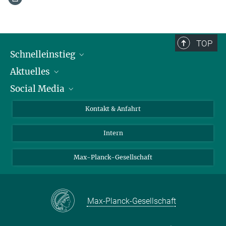
TOP
Schnelleinstieg
Aktuelles
Personen
Social Media
Pressebereich
Stellenangebote
Studienteilnahme
Veranstaltungen
Bluesky
Kontakt & Anfahrt
X
Intern
LinkedIn
Youtube
Max-Planck-Gesellschaft
Max-Planck-Gesellschaft