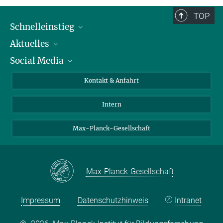
TOP
Schnelleinstieg
Aktuelles
Personen
Social Media
Pressebereich
Stellenangebote
Studienteilnahme
Veranstaltungen
Bluesky
Kontakt & Anfahrt
X
Intern
LinkedIn
Youtube
Max-Planck-Gesellschaft
Max-Planck-Gesellschaft
Impressum
Datenschutzhinweis
Intranet