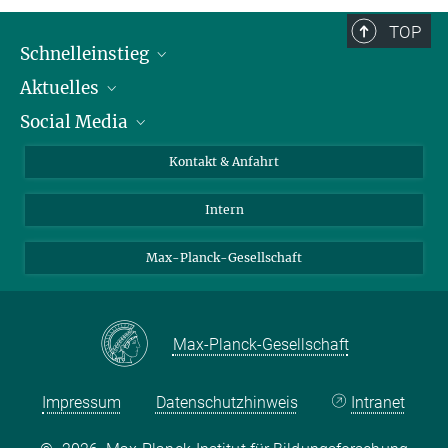
TOP
Schnelleinstieg
Aktuelles
Personen
Social Media
Pressebereich
Stellenangebote
Studienteilnahme
Veranstaltungen
Bluesky
Kontakt & Anfahrt
X
Intern
LinkedIn
Youtube
Max-Planck-Gesellschaft
Max-Planck-Gesellschaft
Impressum
Datenschutzhinweis
Intranet