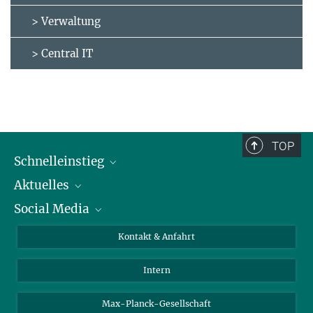
> Verwaltung
> Central IT
TOP
Schnelleinstieg
Aktuelles
Personen
Social Media
Pressebereich
Stellenangebote
Studienteilnahme
Veranstaltungen
Bluesky
Kontakt & Anfahrt
X
Intern
LinkedIn
Youtube
Max-Planck-Gesellschaft