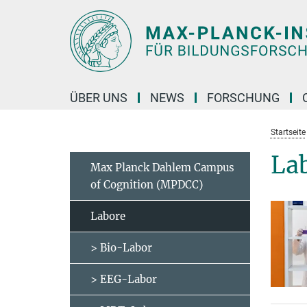
Hauptinhalt
ÜBER UNS
NEWS
FORSCHUNG
Startseite
Lab
Max Planck Dahlem Campus
of Cognition (MPDCC)
Labore
> Bio-Labor
> EEG-Labor