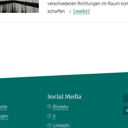
verschiedenen Richtungen im Raum kom
[mehr]
schaffen.
Social Media
bote
Bluesky
M
ngen
X
LinkedIn