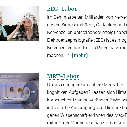
EEG-Labor
Im Gehirn arbeiten Milliarden von Nerv
unsere Sinneseindrücke, Gedanken und 
Nervenzellen untereinander erfolgt dabe
Elektroenzephalografie (EEG) ist es mögli
Nervenzellverbänden als Potenzialverä
[mehr]
machen.
MRT-Labor
Benutzen jüngere und ältere Menschen d
kognitiven Aufgaben? Lassen sich Hirnak
körperliches Training verändern? Wie b
individuelle Ausprägung von Hirnfunktio
gehen Wissenschaftler*innen des Max-Pl
mithilfe der Magnetresonanztomografie 