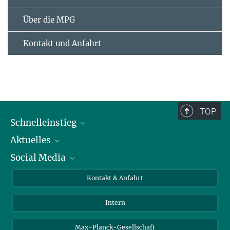
Über die MPG
Kontakt und Anfahrt
TOP
Schnelleinstieg
Aktuelles
Personen
Social Media
Pressebereich
Stellenangebote
Studienteilnahme
Veranstaltungen
Bluesky
Kontakt & Anfahrt
X
Intern
LinkedIn
Youtube
Max-Planck-Gesellschaft