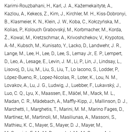
Karimi-Rouzbahani, H.
,
Karl, J. A.
,
Kažemekaitytė, A.
,
Kazlou, A.
,
Kekecs, Z.
,
Kim, J.
,
Kirchler, M. H.
,
Kiss-Dobronyi,
B.
,
Klasmeier, K. N.
,
Klein, J. W.
,
Koba, C.
,
Kołczyńska, M.
,
Kolias, P.
,
Kolouch Grabovský, M.
,
Korbmacher, M.
,
Korda,
Ž.
,
Kowal, M.
,
Kretzschmar, A.
,
Krivoshchekov, V.
,
Krypotos,
A.-M.
,
Kubsch, M.
,
Kunisato, Y.
,
Lacko, D.
,
Landwehr, J. R.
,
Lange, M.
,
Lee, H.
,
Lee, D.
,
Lee, S.
,
Lemay Jr., E. P.
,
Lempert,
D.
,
Leo, A.
,
Lesage, E.
,
Levin, J. M.
,
Li, P.
,
Lin, J.
,
Lindsay, L.
,
Lisovoj, D.
,
Liu, M.
,
Liu, S.
,
Liu, T.
,
Lo Iacono, S.
,
Lodder, P.
,
López-Bueno, R.
,
Lopez-Nicolas, R.
,
Loter, K.
,
Lou, N. M.
,
Lovakov, A.
,
Lu, J. G.
,
Ludwig, J.
,
Luebber, F.
,
Lukavský, J.
,
Luo, C. Q.
,
Lyu, X.
,
Maassen, E.
,
Máčel, M.
,
Mack, M. L.
,
Madan, C. R.
,
Mädebach, A.
,
Maffly-Kipp, J.
,
Mallinson, D. J.
,
Marchetti, I.
,
Marghetis, T.
,
Marini, M. M.
,
Marino Fages, D.
,
Martínez, M.
,
Martinoli, M.
,
Masiliunas, A.
,
Massoni, S.
,
Mathieu, K. C.
,
Mayer, S.
,
Mayer, D. J.
,
Mayer, M.
,