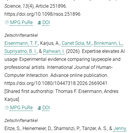
Science
,
13
(4), Article 251896.
https://doi.org/10.1098/rsos.251896
MPG.PuRe
DOI
Zeitschriftenartikel
Eisenmann, T. F.
,
Karjus, A.
,
Canet Sola, M.
,
Brinkmann, L.
,
Supriyatno, B. I.
, &
Rahwan, I.
(2026). Expertise elevates AI
usage: Experimental evidence comparing laypeople and
professional artists.
International Journal of Human-
Computer Interaction
. Advance online publication.
https://doi.org/10.1080/10447318.2026.2669041
[Shared first authorship: Thomas F. Eisenmann, Andres
Karjus].
MPG.PuRe
DOI
Zeitschriftenartikel
Eitze, S.
,
Heinemeier, D.
,
Shamsrizi, P.
,
Tänzer, A. S.
, &
Jenny,