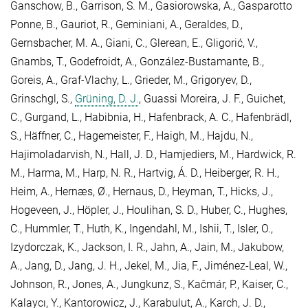
Ganschow, B.
,
Garrison, S. M.
,
Gasiorowska, A.
,
Gasparotto
Ponne, B.
,
Gauriot, R.
,
Geminiani, A.
,
Geraldes, D.
,
Gernsbacher, M. A.
,
Giani, C.
,
Glerean, E.
,
Gligorić, V.
,
Gnambs, T.
,
Godefroidt, A.
,
González-Bustamante, B.
,
Goreis, A.
,
Graf-Vlachy, L.
,
Grieder, M.
,
Grigoryev, D.
,
Grinschgl, S.
,
Grüning, D. J.
,
Guassi Moreira, J. F.
,
Guichet,
C.
,
Gurgand, L.
,
Habibnia, H.
,
Hafenbrack, A. C.
,
Hafenbrädl,
S.
,
Häffner, C.
,
Hagemeister, F.
,
Haigh, M.
,
Hajdu, N.
,
Hajimoladarvish, N.
,
Hall, J. D.
,
Hamjediers, M.
,
Hardwick, R.
M.
,
Harma, M.
,
Harp, N. R.
,
Hartvig, Á. D.
,
Heiberger, R. H.
,
Heim, A.
,
Hernæs, Ø.
,
Hernaus, D.
,
Heyman, T.
,
Hicks, J.
,
Hogeveen, J.
,
Höpler, J.
,
Houlihan, S. D.
,
Huber, C.
,
Hughes,
C.
,
Hummler, T.
,
Huth, K.
,
Ingendahl, M.
,
Ishii, T.
,
Isler, O.
,
Izydorczak, K.
,
Jackson, I. R.
,
Jahn, A.
,
Jain, M.
,
Jakubow,
A.
,
Jang, D.
,
Jang, J. H.
,
Jekel, M.
,
Jia, F.
,
Jiménez-Leal, W.
,
Johnson, R.
,
Jones, A.
,
Jungkunz, S.
,
Kačmár, P.
,
Kaiser, C.
,
Kalaycı, Y.
,
Kantorowicz, J.
,
Karabulut, A.
,
Karch, J. D.
,