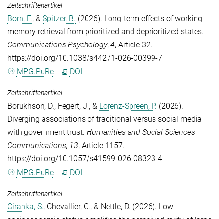
Zeitschriftenartikel
Born, F.
, &
Spitzer, B.
(2026). Long-term effects of working
memory retrieval from prioritized and deprioritized states.
Communications Psychology
,
4
, Article 32.
https://doi.org/10.1038/s44271-026-00399-7
MPG.PuRe
DOI
Zeitschriftenartikel
Borukhson, D.
,
Fegert, J.
, &
Lorenz-Spreen, P.
(2026).
Diverging associations of traditional versus social media
with government trust.
Humanities and Social Sciences
Communications
,
13
, Article 1157.
https://doi.org/10.1057/s41599-026-08323-4
MPG.PuRe
DOI
Zeitschriftenartikel
Ciranka, S.
,
Chevallier, C.
, &
Nettle, D.
(2026). Low