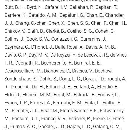
Butt, B. H.
,
Byrd, N.
,
Cafarelli, V.
,
Callahan, P.
,
Capitán, T.
,
Carriere, K.
,
Cataldo, A. M.
,
Cepaluni, G.
,
Chan, E.
,
Chandler,
J. J.
,
Chang, C.-chen
,
Chen, X.
,
Chen, S. S.
,
Chen, F.
,
Chen, H.
,
Chirkov, V.
,
Cialfi, D.
,
Clarke, B.
,
Coelho, S. G.
,
Cohen, C.
,
Collins, J.
,
Cook, S. W.
,
Corlazzoli, G.
,
Cummins, J.
,
Czymara, C.
,
D'hondt, J.
,
Dalla Rosa, A.
,
Davis, A. M. B.
,
Davis, C. P.
,
Day, M. V.
,
De Keyzer, F.
,
de Leeuw, J. R.
,
de Vries,
T. R.
,
Debnath, R.
,
Dechterenko, F.
,
Demiral, E. E.
,
Desgroseilliers, M.
,
Dianovics, D.
,
Diveica, V.
,
Dochow-
Sondershaus, S.
,
Dohle, S.
,
Dong, L. C.
,
Dora, J.
,
Dorrough, A.
R.
,
Dreber, A.
,
Du, H.
,
Edlund, J. E.
,
Eerland, A.
,
Efendić, E.
,
Elder, J.
,
Elsherif, M. M.
,
Ernst, M.
,
Estrada, E.
,
Eudave, L.
,
Evans, T. R.
,
Farrera, A.
,
Ferrouhi, E. M.
,
Fiala, L.
,
Fialho, F.
M.
,
Fiechter, J. L.
,
Fišar, M.
,
Flores-Kanter, P. E.
,
Folwarczny,
M.
,
Fossum, J. L.
,
Franco, V. R.
,
Freichel, R.
,
Freire, D.
,
Frese,
J.
,
Furnas, A. C.
,
Gaebler, J. D.
,
Gajary, L. C.
,
Galang, C. M.
,