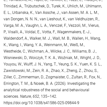
Trinidad, A.
,
Trübutschek, D.
,
Turek, K.
,
Uhlich, M.
,
Uhlmann,
E. L.
,
Urbanska, K.
,
Van Assche, J.
,
van Assen, M. A. L. M.
,
van Dongen, N. N. N.
,
van Lieshout, K.
,
van Veldhuizen, R.
,
Varga, M. A.
,
Vaughn, L. A.
,
Venczel, F.
,
Vezzoli, M.
,
Vierus,
P.
,
Visalli, A.
,
Voldal, E.
,
Votta, F.
,
Wagenmakers, E.-J.
,
Waldendorf, A.
,
Walker, M. J.
,
Wall, M. B.
,
Wallen, H.
,
Wang,
K.
,
Wang, I.
,
Wang, Y. A.
,
Weinmann, M.
,
Weiß, M.
,
Westheide, C.
,
Wichman, A.
,
Wilcke, J. C.
,
Williams, B. J.
,
Wisniewski, D.
,
Woiczyk, T. K. A.
,
Woźniak, M.
,
Wright, J. D.
,
Youyou, W.
,
Wulff, J. N.
,
Yang, T.
,
Yeung, S. K.
,
Yuen, K. S. L.
,
Zawistowski, M.
,
Zein, R. A.
,
Zhao, X.
,
Zheng, Z.
,
Zhou, S.
,
Ziller, C.
,
Zimmerman, D.
,
Zogmaister, C.
,
Zultan, R.
,
Fox, N.
,
Errington, T. M.
, &
Nosek, B. A.
(2026). Investigating the
analytical robustness of the social and behavioural
sciences.
Nature
,
652
, 135–142.
https://doi.org/10.1038/s41586-025-09844-9