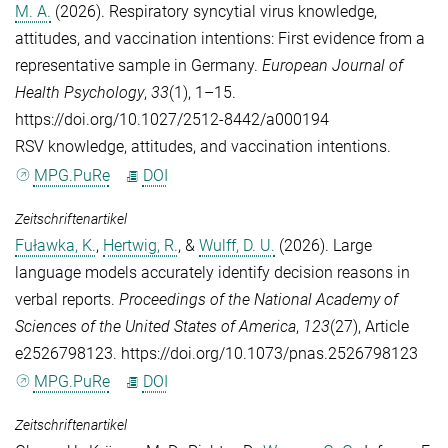
M. A.
(2026). Respiratory syncytial virus knowledge,
attitudes, and vaccination intentions: First evidence from a
representative sample in Germany.
European Journal of
Health Psychology
,
33
(1), 1–15.
https://doi.org/10.1027/2512-8442/a000194
RSV knowledge, attitudes, and vaccination intentions.
MPG.PuRe
DOI
Zeitschriftenartikel
Fuławka, K.
,
Hertwig, R.
, &
Wulff, D. U.
(2026). Large
language models accurately identify decision reasons in
verbal reports.
Proceedings of the National Academy of
Sciences of the United States of America
,
123
(27), Article
e2526798123. https://doi.org/10.1073/pnas.2526798123
MPG.PuRe
DOI
Zeitschriftenartikel