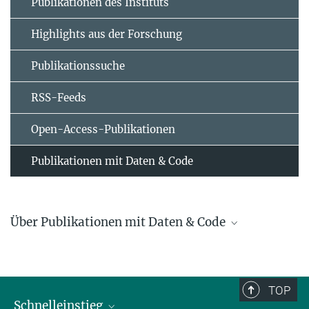
Publikationen des Instituts
Highlights aus der Forschung
Publikationssuche
RSS-Feeds
Open-Access-Publikationen
Publikationen mit Daten & Code
Über Publikationen mit Daten & Code
Seit 01.06.2022 wird am Max-Planck-Institut für Bildungsforschung
systematisch dokumentiert
, ob zusammen mit einer
wissenschaftlichen Publikation die dieser zugrundeliegenden
TOP
Forschungsdaten veröffentlicht wurden und/oder der Software-
Schnelleinstieg