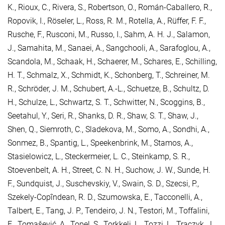
K.
,
Rioux, C.
,
Rivera, S.
,
Robertson, O.
,
Román-Caballero, R.
,
Ropovik, I.
,
Röseler, L.
,
Ross, R. M.
,
Rotella, A.
,
Rüffer, F. F.
,
Rusche, F.
,
Rusconi, M.
,
Russo, I.
,
Sahm, A. H. J.
,
Salamon,
J.
,
Samahita, M.
,
Sanaei, A.
,
Sangchooli, A.
,
Sarafoglou, A.
,
Scandola, M.
,
Schaak, H.
,
Schaerer, M.
,
Schares, E.
,
Schilling,
H. T.
,
Schmalz, X.
,
Schmidt, K.
,
Schonberg, T.
,
Schreiner, M.
R.
,
Schröder, J. M.
,
Schubert, A.-L.
,
Schuetze, B.
,
Schultz, D.
H.
,
Schulze, L.
,
Schwartz, S. T.
,
Schwitter, N.
,
Scoggins, B.
,
Seetahul, Y.
,
Seri, R.
,
Shanks, D. R.
,
Shaw, S. T.
,
Shaw, J.
,
Shen, Q.
,
Siemroth, C.
,
Sladekova, M.
,
Somo, A.
,
Sondhi, A.
,
Sonmez, B.
,
Spantig, L.
,
Speekenbrink, M.
,
Stamos, A.
,
Stasielowicz, L.
,
Steckermeier, L. C.
,
Steinkamp, S. R.
,
Stoevenbelt, A. H.
,
Street, C. N. H.
,
Suchow, J. W.
,
Sunde, H.
F.
,
Sundquist, J.
,
Suschevskiy, V.
,
Swain, S. D.
,
Szecsi, P.
,
Szekely-Copîndean, R. D.
,
Szumowska, E.
,
Tacconelli, A.
,
Talbert, E.
,
Tang, J. P.
,
Tendeiro, J. N.
,
Testori, M.
,
Toffalini,
E.
,
Tomašević, A.
,
Topel, S.
,
Torkkeli, L.
,
Tozzi, L.
,
Traczyk, J.
,