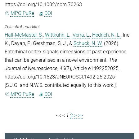
https://doi.org/10.1002/nbm.70263
MPG.PuRe
DOI
Zeitschriftenartikel
Hall-McMaster, S.
,
Wittkuhn, L.
,
Verra, L.
,
Hedrich, N. L.
,
Irie,
K.
,
Dayan, P.
,
Gershman, S. J.
, &
Schuck, N. W.
(2026).
Entorhinal cortex signals dimensions of past experience
that can be generalised in a novel environment.
The
Journal of Neuroscience
,
46
(7), Article e1492252025.
https://doi.org/10.1523/JNEUROSCI.1492-25.2025
[S.J.G. and N.W.S. contributed equally to this work.].
MPG.PuRe
DOI
<<
<
1
2
>
>>