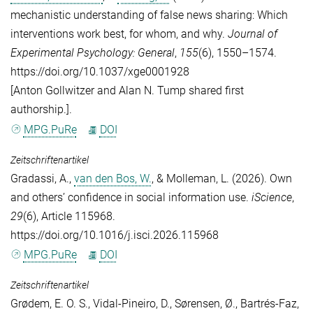
mechanistic understanding of false news sharing: Which
interventions work best, for whom, and why.
Journal of
Experimental Psychology: General
,
155
(6), 1550–1574.
https://doi.org/10.1037/xge0001928
[Anton Gollwitzer and Alan N. Tump shared first
authorship.].
MPG.PuRe
DOI
Zeitschriftenartikel
Gradassi, A.
,
van den Bos, W.
, &
Molleman, L.
(2026). Own
and others’ confidence in social information use.
iScience
,
29
(6), Article 115968.
https://doi.org/10.1016/j.isci.2026.115968
MPG.PuRe
DOI
Zeitschriftenartikel
Grødem, E. O. S.
,
Vidal-Pineiro, D.
,
Sørensen, Ø.
,
Bartrés-Faz,