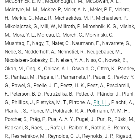
McCormick, E. M.
,
McDonough, I. M.
,
McGowan, A. L.
,
McIntyre, M. M.
,
McKee, P.
,
Meier, A. N.
,
Meier, P. F.
,
Melero,
H.
,
Merkle, C.
,
Merz, R.
,
Michaelides, M. P.
,
Michaelsen, P.
,
Mikolajczak, G.
,
Mill, W.
,
Millroth, P.
,
Miroshnik, K. G.
,
Misiak,
M.
,
Mora, Y. L.
,
Moreau, D.
,
Moreh, C.
,
Morvinski, C.
,
Mushtaq, F.
,
Nagy, T.
,
Nater, C.
,
Naumann, E.
,
Navarrete, G.
,
Nebe, S.
,
Nedderhoff, A.
,
Nennstiel, R.
,
Neugebauer, M.
,
Nicolaisen-Sobesky, E.
,
Nielsen, Y. A.
,
Niso, G.
,
Nowak, B.
,
Okan, M.
,
Ong, K.
,
Onicas, A. I.
,
Oswald, C.
,
Otten, K.
,
Pandey,
S.
,
Pantazi, M.
,
Papale, P.
,
Pärnamets, P.
,
Pauer, S.
,
Pavlov, Y.
G.
,
Pawel, S.
,
Peelle, J. E.
,
Peetz, H. K.
,
Peez, A.
,
Pesciarelli,
F.
,
Peterson, B. D.
,
Petruželka, B.
,
Petter, J.
,
Pfänder, J.
,
Pfuhl,
G.
,
Phillips, J.
,
Pietryka, M. T.
,
Pirrone, A.
,
Pit, I. L.
,
Plachti, A.
,
Plank, I. S.
,
Ploner, M.
,
Poldrack, R. A.
,
Pollmann, M. M. H.
,
Porcher, S.
,
Präg, P.
,
Pua, A. A. Y.
,
Pugel, J.
,
Puri, R.
,
Püski, M.
,
Radkani, S.
,
Raes, L.
,
Rafaï, I.
,
Raiber, K.
,
Rathje, S.
,
Rehms,
R.
,
Reshetnikov, M.
,
Reynolds, C. J.
,
Reynolds, J. P.
,
Rigaud,