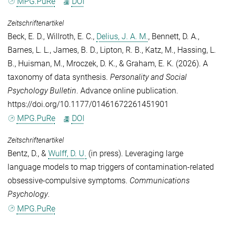
MPG.PuRe
DOI
Zeitschriftenartikel
Beck, E. D.
,
Willroth, E. C.
,
Delius, J. A. M.
,
Bennett, D. A.
,
Barnes, L. L.
,
James, B. D.
,
Lipton, R. B.
,
Katz, M.
,
Hassing, L.
B.
,
Huisman, M.
,
Mroczek, D. K.
, &
Graham, E. K.
(2026). A
taxonomy of data synthesis.
Personality and Social
Psychology Bulletin
. Advance online publication.
https://doi.org/10.1177/01461672261451901
MPG.PuRe
DOI
Zeitschriftenartikel
Bentz, D.
, &
Wulff, D. U.
(in press). Leveraging large
language models to map triggers of contamination-related
obsessive-compulsive symptoms.
Communications
Psychology
.
MPG.PuRe