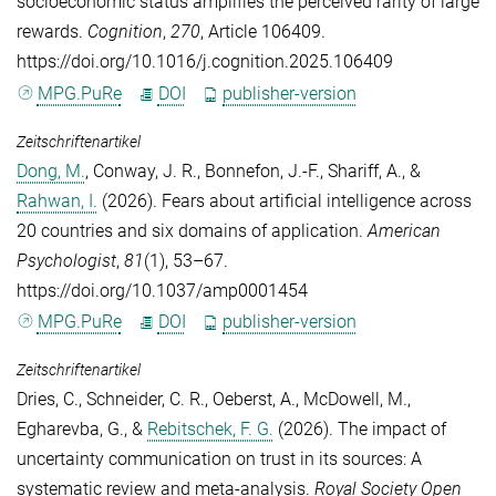
socioeconomic status amplifies the perceived rarity of large
rewards.
Cognition
,
270
, Article 106409.
https://doi.org/10.1016/j.cognition.2025.106409
MPG.PuRe
DOI
publisher-version
Zeitschriftenartikel
Dong, M.
,
Conway, J. R.
,
Bonnefon, J.-F.
,
Shariff, A.
, &
Rahwan, I.
(2026). Fears about artificial intelligence across
20 countries and six domains of application.
American
Psychologist
,
81
(1), 53–67.
https://doi.org/10.1037/amp0001454
MPG.PuRe
DOI
publisher-version
Zeitschriftenartikel
Dries, C.
,
Schneider, C. R.
,
Oeberst, A.
,
McDowell, M.
,
Egharevba, G.
, &
Rebitschek, F. G.
(2026). The impact of
uncertainty communication on trust in its sources: A
systematic review and meta-analysis.
Royal Society Open