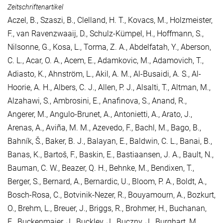
Zeitschriftenartikel
Aczel, B.
,
Szaszi, B.
,
Clelland, H. T.
,
Kovacs, M.
,
Holzmeister,
F.
,
van Ravenzwaaij, D.
,
Schulz-Kümpel, H.
,
Hoffmann, S.
,
Nilsonne, G.
,
Kosa, L.
,
Torma, Z. A.
,
Abdelfatah, Y.
,
Aberson,
C. L.
,
Acar, O. A.
,
Acem, E.
,
Adamkovic, M.
,
Adamovich, T.
,
Adiasto, K.
,
Ahnström, L.
,
Akil, A. M.
,
Al-Busaidi, A. S.
,
Al-
Hoorie, A. H.
,
Albers, C. J.
,
Allen, P. J.
,
Alsalti, T.
,
Altman, M.
,
Alzahawi, S.
,
Ambrosini, E.
,
Anafinova, S.
,
Anand, R.
,
Angerer, M.
,
Angulo-Brunet, A.
,
Antonietti, A.
,
Arato, J.
,
Arenas, A.
,
Aviña, M. M.
,
Azevedo, F.
,
Bachl, M.
,
Bago, B.
,
Bahník, Š.
,
Baker, B. J.
,
Balayan, E.
,
Baldwin, C. L.
,
Banai, B.
,
Banas, K.
,
Bartoš, F.
,
Baskin, E.
,
Bastiaansen, J. A.
,
Bault, N.
,
Bauman, C. W.
,
Beazer, Q. H.
,
Behnke, M.
,
Bendixen, T.
,
Berger, S.
,
Bernard, A.
,
Bernardic, U.
,
Bloom, P. A.
,
Boldt, A.
,
Bosch-Rosa, C.
,
Botvinik-Nezer, R.
,
Bouyamourn, A.
,
Bozkurt,
O.
,
Brehm, L.
,
Breuer, J.
,
Briggs, R.
,
Brohmer, H.
,
Buchanan,
E.
,
Buckenmaier, J.
,
Buckley, J.
,
Buczny, J.
,
Burghart, M.
,