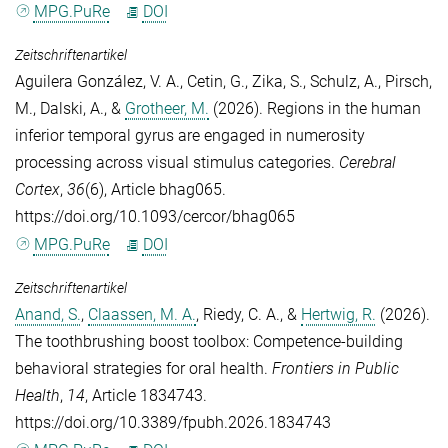
MPG.PuRe
DOI
Zeitschriftenartikel
Aguilera González, V. A.
,
Cetin, G.
,
Zika, S.
,
Schulz, A.
,
Pirsch,
M.
,
Dalski, A.
, &
Grotheer, M.
(2026). Regions in the human
inferior temporal gyrus are engaged in numerosity
processing across visual stimulus categories.
Cerebral
Cortex
,
36
(6), Article bhag065.
https://doi.org/10.1093/cercor/bhag065
MPG.PuRe
DOI
Zeitschriftenartikel
Anand, S.
,
Claassen, M. A.
,
Riedy, C. A.
, &
Hertwig, R.
(2026).
The toothbrushing boost toolbox: Competence-building
behavioral strategies for oral health.
Frontiers in Public
Health
,
14
, Article 1834743.
https://doi.org/10.3389/fpubh.2026.1834743