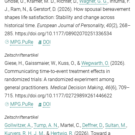
Ghose, U.
,
Krämer, M. D.
,
Richter, D.
,
Wagner, G. G.
,
Infurna, F.
J.
,
Ram, N.
, &
Gerstorf, D.
(2026). How spousal bereavement
shapes life satisfaction: Stability and change across
historical time.
European Journal of Personality
,
40
(2), 268–
285. https://doi.org/10.1177/08902070251336534
MPG.PuRe
DOI
Zeitschriftenartikel
Giese, H.
,
Gaissmaier, W.
,
Kuss, O.
, &
Wegwarth, O.
(2026).
Communicating time-to-event treatment effects in
randomized trials: A randomized experiment among
general practitioners.
Medical Decision Making
,
46
(6), 709–
715. https://doi.org/10.1177/0272989X261446622
MPG.PuRe
DOI
Zeitschriftenartikel
Gollwitzer, A.
,
Tump, A. N.
,
Martel, C.
,
Deffner, D.
,
Sultan, M.
,
Kurvers, R. H. J. M.
, &
Hertwig, R.
(2026). Toward a