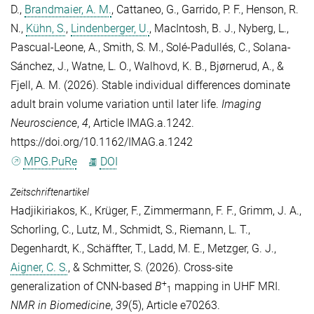
D.
,
Brandmaier, A. M.
,
Cattaneo, G.
,
Garrido, P. F.
,
Henson, R.
N.
,
Kühn, S.
,
Lindenberger, U.
,
MacIntosh, B. J.
,
Nyberg, L.
,
Pascual-Leone, A.
,
Smith, S. M.
,
Solé-Padullés, C.
,
Solana-
Sánchez, J.
,
Watne, L. O.
,
Walhovd, K. B.
,
Bjørnerud, A.
, &
Fjell, A. M.
(2026). Stable individual differences dominate
adult brain volume variation until later life.
Imaging
Neuroscience
,
4
, Article IMAG.a.1242.
https://doi.org/10.1162/IMAG.a.1242
MPG.PuRe
DOI
Zeitschriftenartikel
Hadjikiriakos, K.
,
Krüger, F.
,
Zimmermann, F. F.
,
Grimm, J. A.
,
Schorling, C.
,
Lutz, M.
,
Schmidt, S.
,
Riemann, L. T.
,
Degenhardt, K.
,
Schäffter, T.
,
Ladd, M. E.
,
Metzger, G. J.
,
Aigner, C. S.
, &
Schmitter, S.
(2026). Cross-site
+
generalization of CNN-based
B
mapping in UHF MRI.
1
NMR in Biomedicine
,
39
(5), Article e70263.