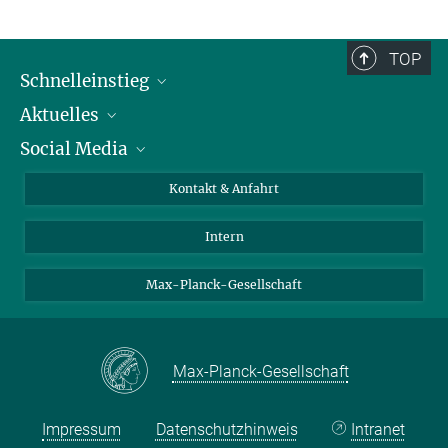
TOP
Schnelleinstieg
Aktuelles
Personen
Social Media
Pressebereich
Stellenangebote
Studienteilnahme
Veranstaltungen
Bluesky
Kontakt & Anfahrt
X
Intern
LinkedIn
Youtube
Max-Planck-Gesellschaft
Max-Planck-Gesellschaft
Impressum
Datenschutzhinweis
Intranet