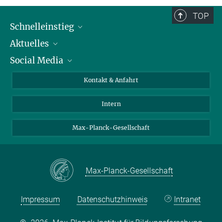
TOP
Schnelleinstieg
Aktuelles
Personen
Social Media
Pressebereich
Stellenangebote
Studienteilnahme
Veranstaltungen
Bluesky
Kontakt & Anfahrt
X
Intern
LinkedIn
Youtube
Max-Planck-Gesellschaft
Max-Planck-Gesellschaft
Impressum
Datenschutzhinweis
Intranet