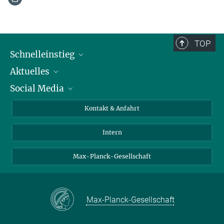
TOP
Schnelleinstieg
Aktuelles
Personen
Social Media
Pressebereich
Stellenangebote
Studienteilnahme
Veranstaltungen
Bluesky
Kontakt & Anfahrt
X
Intern
LinkedIn
Youtube
Max-Planck-Gesellschaft
Max-Planck-Gesellschaft