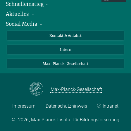
Schnelleinstieg
Aktuelles
Personen
Social Media
Pressebereich
Stellenangebote
Studienteilnahme
Veranstaltungen
Bluesky
Kontakt & Anfahrt
X
Intern
LinkedIn
Youtube
Max-Planck-Gesellschaft
Max-Planck-Gesellschaft
Impressum
Datenschutzhinweis
Intranet
©
2026, Max-Planck-Institut für Bildungsforschung