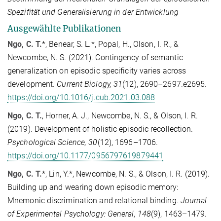
Spezifität und Generalisierung in der Entwicklung
Ausgewählte Publikationen
Ngo, C. T.
*, Benear, S. L.*, Popal, H., Olson, I. R., &
Newcombe, N. S. (2021). Contingency of semantic
generalization on episodic specificity varies across
development.
Current Biology, 31
(12), 2690–2697.e2695.
https://doi.org/10.1016/j.cub.2021.03.088
Ngo, C. T.
, Horner, A. J., Newcombe, N. S., & Olson, I. R.
(2019). Development of holistic episodic recollection.
Psychological Science, 30
(12), 1696–1706.
https://doi.org/10.1177/0956797619879441
Ngo, C. T.
*, Lin, Y.*, Newcombe, N. S., & Olson, I. R. (2019).
Building up and wearing down episodic memory:
Mnemonic discrimination and relational binding.
Journal
of Experimental Psychology: General, 148
(9), 1463–1479.