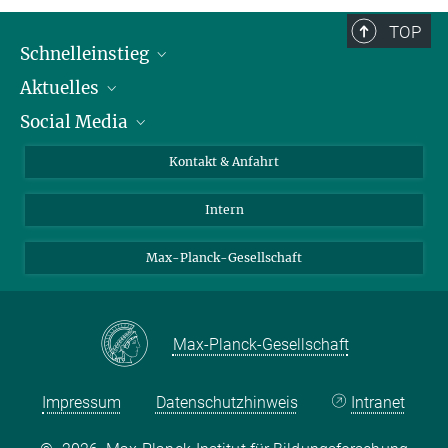
TOP
Schnelleinstieg
Aktuelles
Personen
Social Media
Pressebereich
Stellenangebote
Studienteilnahme
Veranstaltungen
Bluesky
Kontakt & Anfahrt
X
Intern
LinkedIn
Youtube
Max-Planck-Gesellschaft
Max-Planck-Gesellschaft
Impressum
Datenschutzhinweis
Intranet