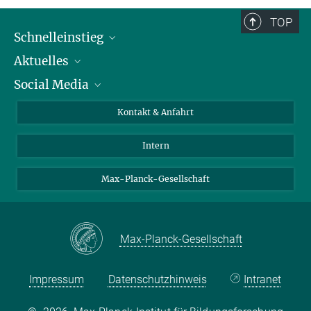
TOP
Schnelleinstieg
Aktuelles
Personen
Social Media
Pressebereich
Stellenangebote
Studienteilnahme
Veranstaltungen
Bluesky
Kontakt & Anfahrt
X
Intern
LinkedIn
Youtube
Max-Planck-Gesellschaft
Max-Planck-Gesellschaft
Impressum
Datenschutzhinweis
Intranet