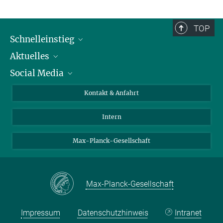
TOP
Schnelleinstieg
Aktuelles
Personen
Social Media
Pressebereich
Stellenangebote
Studienteilnahme
Veranstaltungen
Bluesky
Kontakt & Anfahrt
X
Intern
LinkedIn
Youtube
Max-Planck-Gesellschaft
Max-Planck-Gesellschaft
Impressum
Datenschutzhinweis
Intranet