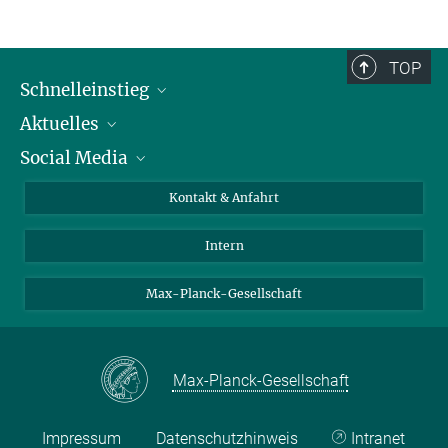
Das Max-Planck-Institut für Bildungsforschung sucht ständig
Männer, Frauen und Kinder unterschiedlichen Alters, die an
psychologischen Studien teilnehmen möchten.
TOP
Hier anmelden.
Schnelleinstieg
Aktuelles
Personen
Social Media
Pressebereich
Stellenangebote
Studienteilnahme
Veranstaltungen
Bluesky
Kontakt & Anfahrt
X
Intern
LinkedIn
Youtube
Max-Planck-Gesellschaft
Max-Planck-Gesellschaft
Impressum
Datenschutzhinweis
Intranet