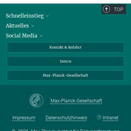
TOP
Schnelleinstieg
Aktuelles
Personen
Social Media
Pressebereich
Stellenangebote
Studienteilnahme
Veranstaltungen
Bluesky
Kontakt & Anfahrt
X
Intern
LinkedIn
Youtube
Max-Planck-Gesellschaft
Max-Planck-Gesellschaft
Impressum
Datenschutzhinweis
Intranet