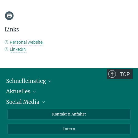
Links
Personal website
LinkedIN
TOP
Schnelleinstieg
Aktuelles
Personen
Social Media
Pressebereich
Stellenangebote
Studienteilnahme
Veranstaltungen
Bluesky
Kontakt & Anfahrt
X
Intern
LinkedIn