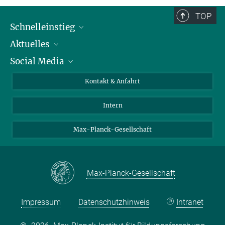
TOP
Schnelleinstieg
Aktuelles
Personen
Social Media
Pressebereich
Stellenangebote
Studienteilnahme
Veranstaltungen
Bluesky
Kontakt & Anfahrt
X
Intern
LinkedIn
Youtube
Max-Planck-Gesellschaft
Max-Planck-Gesellschaft
Impressum
Datenschutzhinweis
Intranet