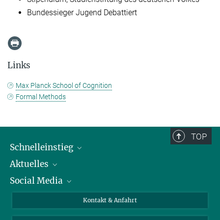
Bundessieger Jugend Debattiert
Links
Max Planck School of Cognition
Formal Methods
TOP
Schnelleinstieg
Aktuelles
Personen
Social Media
Pressebereich
Stellenangebote
Studienteilnahme
Veranstaltungen
Bluesky
Kontakt & Anfahrt
X