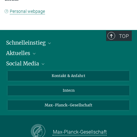
Personal webpage
TOP
Schnelleinstieg
Aktuelles
Personen
Social Media
Pressebereich
Stellenangebote
Studienteilnahme
Veranstaltungen
Bluesky
Kontakt & Anfahrt
X
Intern
LinkedIn
Youtube
Max-Planck-Gesellschaft
Max-Planck-Gesellschaft