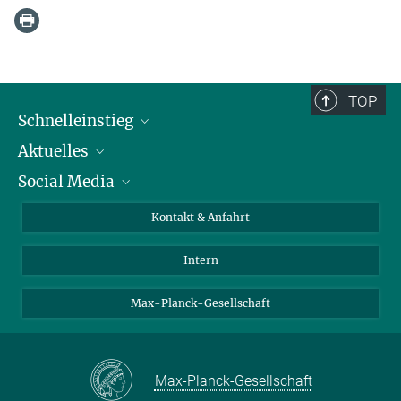
TOP
Schnelleinstieg
Aktuelles
Personen
Social Media
Pressebereich
Stellenangebote
Studienteilnahme
Veranstaltungen
Bluesky
Kontakt & Anfahrt
X
Intern
LinkedIn
Youtube
Max-Planck-Gesellschaft
Max-Planck-Gesellschaft