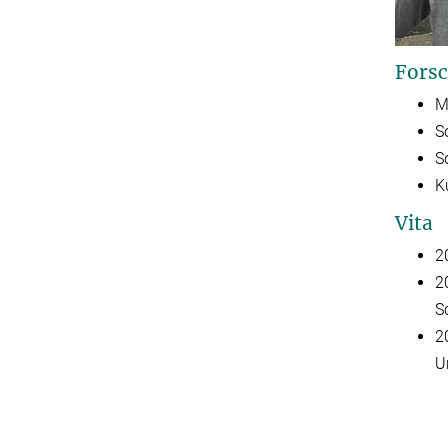
Forsc
M
S
S
K
Vita
2
2
S
2
U