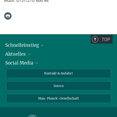
Mobil: 0151/270 866 98
TOP
Schnelleinstieg
Aktuelles
Personen
Social Media
Pressebereich
Stellenangebote
Studienteilnahme
Veranstaltungen
Bluesky
Kontakt & Anfahrt
X
Intern
LinkedIn
Youtube
Max-Planck-Gesellschaft