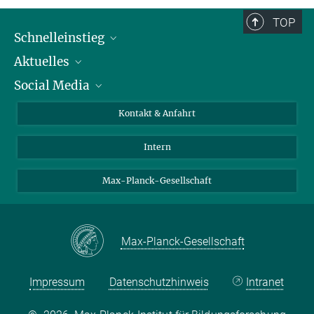
TOP
Schnelleinstieg
Aktuelles
Personen
Social Media
Pressebereich
Stellenangebote
Studienteilnahme
Veranstaltungen
Bluesky
Kontakt & Anfahrt
X
Intern
LinkedIn
Youtube
Max-Planck-Gesellschaft
Max-Planck-Gesellschaft
Impressum
Datenschutzhinweis
Intranet