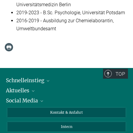
Universitätsmedizin Berlin
2019-2023 - B.Sc. Psychologie, Universität Potsdam
2016-2019 - Ausbildung zur Chemielaborantin,
Umweltbundesamt
TOP
Schnelleinstieg
Aktuelles
Personen
Social Media
Pressebereich
Stellenangebote
Studienteilnahme
Veranstaltungen
Bluesky
Kontakt & Anfahrt
X
Intern
LinkedIn