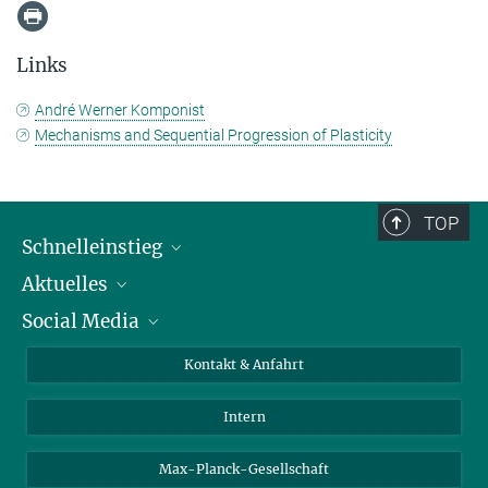
Links
André Werner Komponist
Mechanisms and Sequential Progression of Plasticity
TOP
Schnelleinstieg
Aktuelles
Personen
Social Media
Pressebereich
Stellenangebote
Studienteilnahme
Veranstaltungen
Bluesky
Kontakt & Anfahrt
X
Intern
LinkedIn
Youtube
Max-Planck-Gesellschaft