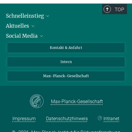
TOP
Schnelleinstieg
Aktuelles
Personen
Social Media
Pressebereich
Stellenangebote
Studienteilnahme
Veranstaltungen
Bluesky
Kontakt & Anfahrt
X
Intern
LinkedIn
Youtube
Max-Planck-Gesellschaft
Max-Planck-Gesellschaft
Impressum
Datenschutzhinweis
Intranet