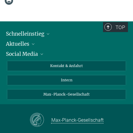
TOP
Schnelleinstieg
Aktuelles
Personen
Social Media
Pressebereich
Stellenangebote
Studienteilnahme
Veranstaltungen
Bluesky
Kontakt & Anfahrt
X
Intern
LinkedIn
Youtube
Max-Planck-Gesellschaft
Max-Planck-Gesellschaft